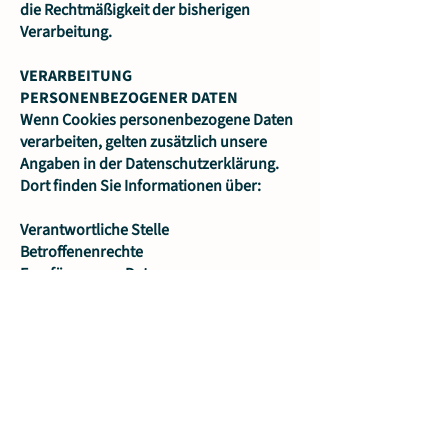
die Rechtmäßigkeit der bisherigen
Verarbeitung.
VERARBEITUNG
PERSONENBEZOGENER DATEN
Wenn Cookies personenbezogene Daten
verarbeiten, gelten zusätzlich unsere
Angaben in der Datenschutzerklärung.
Dort finden Sie Informationen über:
Verantwortliche Stelle
Betroffenenrechte
Empfänger von Daten
Speicherdauer
Drittlandübermittlungen
Widerruf, Widerspruch und Löschung
SPEICHERDAUER
Session-Cookies: werden gelöscht,
sobald Sie den Browser schließen.